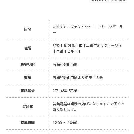
ventotto - ヴェントット ｜ フルーツパーラ
店名
ー
和歌山県 和歌山市十二番丁9 リヴァージュ
住所
十二番丁ビル １F
最寄り駅
南海和歌山市駅
道順
南海和歌山市駅より徒歩１３分
電話番号
073-488-5726
営業電話は業務の妨げになりますので固くお
ご注意
断り致します。
営業時間
12:00 ～ 18:00